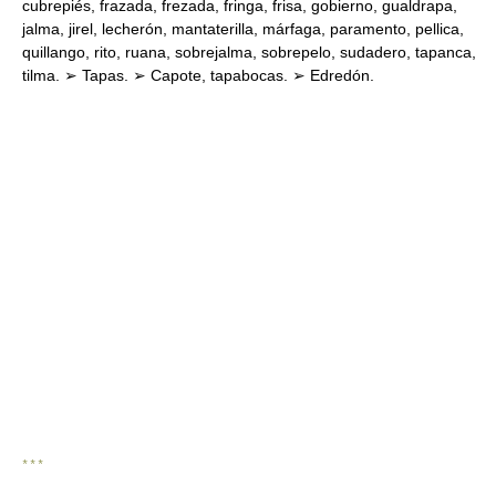
cubrepiés, frazada, frezada, fringa, frisa, gobierno, gualdrapa,
jalma, jirel, lecherón, mantaterilla, márfaga, paramento, pellica,
quillango, rito, ruana, sobrejalma, sobrepelo, sudadero, tapanca,
tilma. ➢ Tapas. ➢ Capote, tapabocas. ➢ Edredón.
* * *