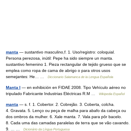
manta
— sustantivo masculino,f. 1. Uso/registro: coloquial.
Persona perezosa, inútil: Pepe ha sido siempre un manta.
sustantivo femenino 1. Pieza rectangular de tejido grueso que se
emplea como ropa de cama de abrigo o para otros usos
semejantes: He… …
Diccionario Salamanca de la Lengua Española
Manta I
— en exhibición en FIDAE 2008. Tipo Vehículo aéreo no
tripulado Fabricante Industrias Eléctricas R.M …
Wikipedia Español
manta
— s. f. 1. Cobertor. 2. Cobrejão. 3. Coberta, colcha.
4. Gravata. 5. Lenço ou peça de malha para abafo da cabeça ou
dos ombros da mulher. 6. Xale manta. 7. Vala para pôr bacelo.
8. Cada uma das camadas paralelas de terra que se vão cavando.
9. … …
Dicionário da Língua Portuguesa