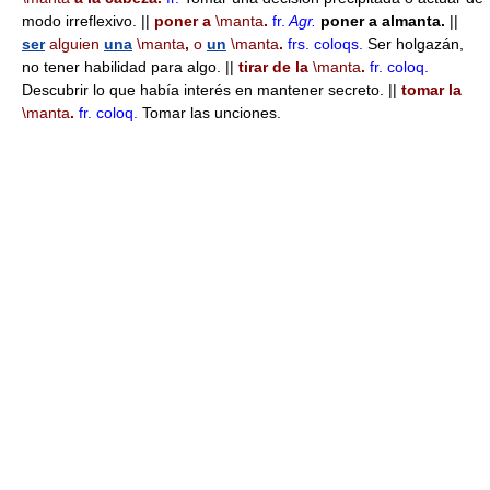
modo irreflexivo. ||
poner a
\manta
.
fr.
Agr.
poner a almanta.
||
ser
alguien
una
\manta
,
o
un
\manta
.
frs.
coloqs.
Ser holgazán,
no tener habilidad para algo. ||
tirar de la
\manta
.
fr.
coloq.
Descubrir lo que había interés en mantener secreto. ||
tomar la
\manta
.
fr.
coloq.
Tomar las unciones.