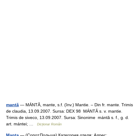
mantă
— MÁNTĂ, mante, s.f. (înv.) Mantie. – Din fr. mante. Trimis
de claudia, 13.09.2007. Sursa: DEX 98 MÁNTĂ s. v. mantie.
Trimis de siveco, 13.09.2007. Sursa: Sinonime mántă s. f., g. d.
art. mántei; …
Dicționar Român
Manta
— (Сопот,Польша) Категория отеля: Адрес: