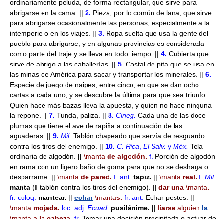
ordinariamente peluda, de forma rectangular, que sirve para
abrigarse en la cama. ||
2.
Pieza, por lo común de lana, que sirve
para abrigarse ocasionalmente las personas, especialmente a la
intemperie o en los viajes. ||
3.
Ropa suelta que usa la gente del
pueblo para abrigarse, y en algunas provincias es considerada
como parte del traje y se lleva en todo tiempo. ||
4.
Cubierta que
sirve de abrigo a las caballerías. ||
5.
Costal de pita que se usa en
las minas de América para sacar y transportar los minerales. ||
6.
Especie de juego de naipes, entre cinco, en que se dan ocho
cartas a cada uno, y se descubre la última para que sea triunfo.
Quien hace más bazas lleva la apuesta, y quien no hace ninguna
la repone. ||
7.
Tunda, paliza. ||
8.
Cineg.
Cada una de las doce
plumas que tiene el ave de rapiña a continuación de las
aguaderas. ||
9.
Mil.
Tablón chapeado que servía de resguardo
contra los tiros del enemigo. ||
10.
C. Rica
,
El Salv.
y
Méx.
Tela
ordinaria de algodón.
||
\manta
de algodón.
f.
Porción de algodón
en rama con un ligero baño de goma para que no se deshaga o
desparrame. ||
\manta
de pared.
f.
ant.
tapiz.
||
\manta
real.
f.
Mil.
manta
(ǁ tablón contra los tiros del enemigo).
||
dar una
\manta
.
fr.
coloq.
mantear.
||
echar
\manta
s.
fr.
ant.
Echar pestes. ||
\manta
mojada.
loc. adj.
Ecuad.
pusilánime.
||
liarse
alguien
la
\manta
a la cabeza.
fr.
Tomar una decisión precipitada o actuar de