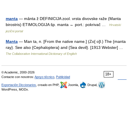
manta
— mȃnta ž DEFINICIJA zool. vrsta divovske raže (Manta
birostris) ETIMOLOGIJA šp. manta ← port.: pokrivač …
Hrvatski
jezični portal
Manta
— Man ta, n. [From the native name.] (Zo[ o]l.) The {manta
ray}. See also {Cephaloptera} and {Sea devil}. [1913 Webster] …
The Collaborative International Dictionary of English
© Academic, 2000-2026
18+
Contacte con nosotros:
Apoyo técnico
,
Publicidad
Exportación Diccionarios
, creado en PHP,
Joomla,
Drupal,
WordPress, MODx.