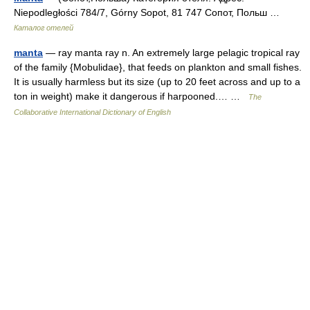
Niepodległości 784/7, Górny Sopot, 81 747 Сопот, Польш …
Каталог отелей
manta
— ray manta ray n. An extremely large pelagic tropical ray
of the family {Mobulidae}, that feeds on plankton and small fishes.
It is usually harmless but its size (up to 20 feet across and up to a
ton in weight) make it dangerous if harpooned.… …
The
Collaborative International Dictionary of English