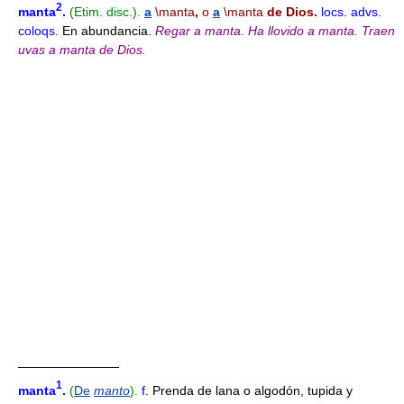
2
manta
.
(Etim. disc.).
a
\manta
,
o
a
\manta
de Dios.
locs. advs.
coloqs.
En abundancia.
Regar a manta.
Ha llovido a manta.
Traen
uvas a manta de Dios.
————————
1
manta
.
(
De
manto
).
f.
Prenda de lana o algodón, tupida y