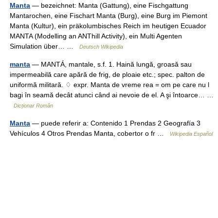
Manta
— bezeichnet: Manta (Gattung), eine Fischgattung
Mantarochen, eine Fischart Manta (Burg), eine Burg im Piemont
Manta (Kultur), ein präkolumbisches Reich im heutigen Ecuador
MANTA (Modelling an ANThill Activity), ein Multi Agenten
Simulation über… …
Deutsch Wikipedia
manta
— MANTÁ, mantale, s.f. 1. Haină lungă, groasă sau
impermeabilă care apără de frig, de ploaie etc.; spec. palton de
uniformă militară. ♢ expr. Manta de vreme rea = om pe care nu l
bagi în seamă decât atunci când ai nevoie de el. A şi întoarce… …
Dicționar Român
Manta
— puede referir a: Contenido 1 Prendas 2 Geografía 3
Vehículos 4 Otros Prendas Manta, cobertor o fr …
Wikipedia Español