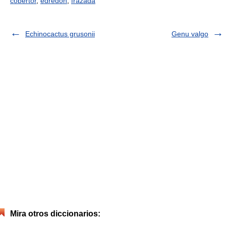
cobertor
,
edredón
,
frazada
Echinocactus grusonii
Genu valgo
Mira otros diccionarios: