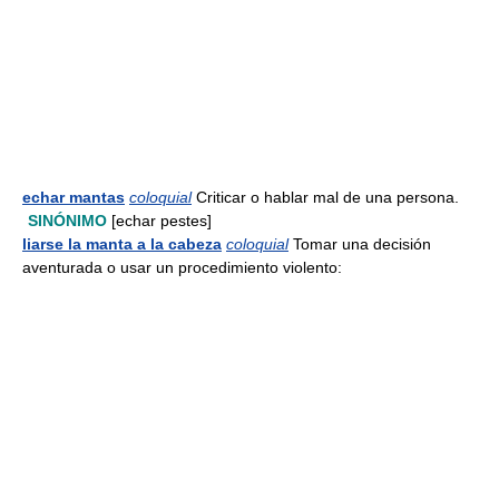
echar mantas
coloquial
Criticar o hablar mal de una persona.
SINÓNIMO
[echar pestes]
liarse la manta a la cabeza
coloquial
Tomar una decisión
aventurada o usar un procedimiento violento: