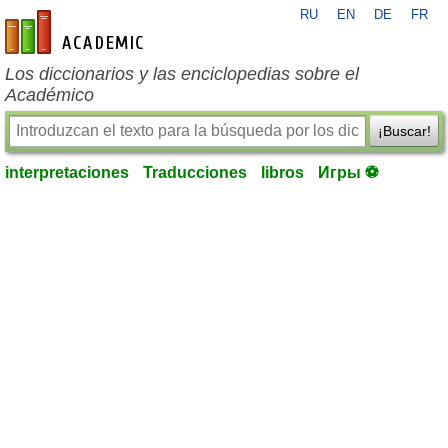
RU
EN
DE
FR
es-academic.com
Los diccionarios y las enciclopedias sobre el
Académico
¡Buscar!
interpretaciones
Traducciones
libros
Игры ⚽