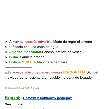
►
A manta.
locución adverbial
Modo de regar el terreno
cubriéndolo con una capa de agua.
►
América meridional
Poncho, prenda de vestir.
►
Cuba.
Pañuelo grande.
►
Bolivia
MINERÍA
Mancha argentífera.
————————
adjetivo-sustantivo de género común
ETNOGRAFÍA
Díc. del
individuo perteneciente a un pueblo indígena de Ecuador.
Enciclopedia Universal
.
2012
.
Игры ⚽
Поможем написать реферат
Sinónimos
: